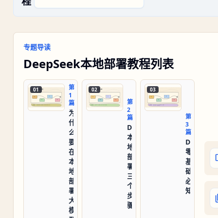
程
专题导读
DeepSeek本地部署
教程列表
第
01
02
03
1
第
篇
2
为
第
篇
什
3
DeepSeek
么
篇
本
要
DeepSee
地
在
零
部
本
基
署
地
础
三
部
必
个
署
知
步
大
骤
模