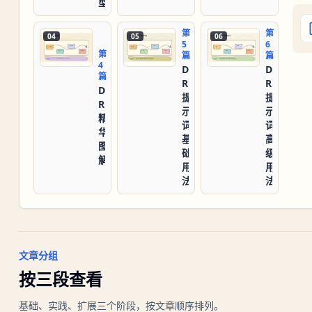
型
第
第
04
05
06
5
6
第
篇
篇
4
DeepSeek-
DeepSeek
篇
R1
R1
DeepSeek-
提
提
R1
示
示
精
词
词
华
基
高
图
础
级
解
用
用
法
法
文章分组
按三段查看
基础、实践、扩展三个阶段，按文章顺序排列。