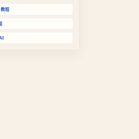
I 教程
程
AI