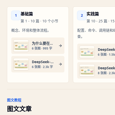
基础篇
实践篇
1
2
第
1
-
10
篇 ·
10
个小节
第
10
-
25
篇 ·
15
概念、环境和整体流程。
配置、命令、调用链和
查。
为什么要在本地部署大模型
6
张图 ·
995 字
6
张图 ·
1.5
DeepSeek-R1 提示词基础用法
6
张图 ·
2.3k 字
8
张图 ·
2.3
图文教程
图文文章