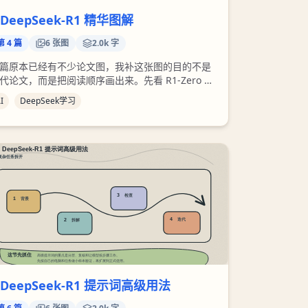
 DeepSeek-R1 精华图解
第
4
篇
6
张图
2.0k 字
篇原本已经有不少论文图，我补这张图的目的不是
代论文，而是把阅读顺序画出来。先看 R1-Zero 为
么特别，再看它为什么还需要可读性和通用能力补
I
DeepSeek学习
，最后再理解 R1 怎样把推理能力接到真实使用
。
 DeepSeek-R1 提示词高级用法