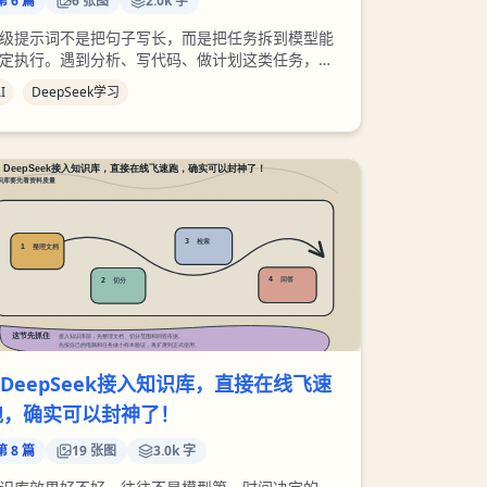
第
6
篇
6
张图
2.0k 字
级提示词不是把句子写长，而是把任务拆到模型能
定执行。遇到分析、写代码、做计划这类任务，我
先让它列步骤，再让它逐步处理，最后单独做一次
I
DeepSeek学习
查。这样比一次性要求“给我完美答案”可靠很多。
 DeepSeek接入知识库，直接在线飞速
跑，确实可以封神了！
第
8
篇
19
张图
3.0k 字