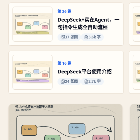
第
26
篇
DeepSeek+实在Agent，一
句指令生成全自动流程
37
张图
3.6k 字
第
16
篇
DeepSeek平台使用介绍
24
张图
2.7k 字