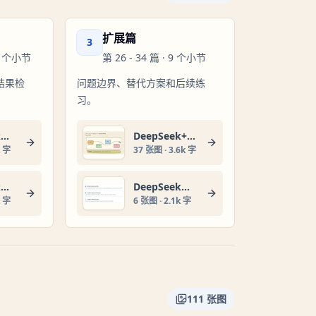
扩展篇
3
个小节
第
26
-
34
篇 ·
9
个小节
结果检
问题边界、替代方案和后续练
习。
DeepSeek接入个人知识库安装包发布，没有网也能飞速跑
DeepSeek+实在Agent，一句指令生成全自动流程
k 字
37
张图 ·
3.6k 字
DeepSeek接入Manus，开发速度飞快，确实可以封神了！
DeepSeekMine轻量便携版即将发布
k 字
6
张图 ·
2.1k 字
111
张图