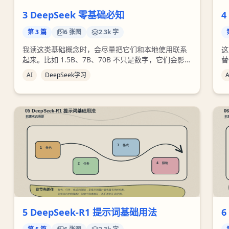
3 DeepSeek 零基础必知
4
第
3
篇
6
张图
2.3k 字
我读这类基础概念时，会尽量把它们和本地使用联系
这
起来。比如 1.5B、7B、70B 不只是数字，它们会影响
替
下载体积、内存占用、回答速度和效果上限。理解这
什
AI
DeepSeek学习
A
些，后面选模型时就不会只看名字。
强
里
5 DeepSeek-R1 提示词基础用法
6