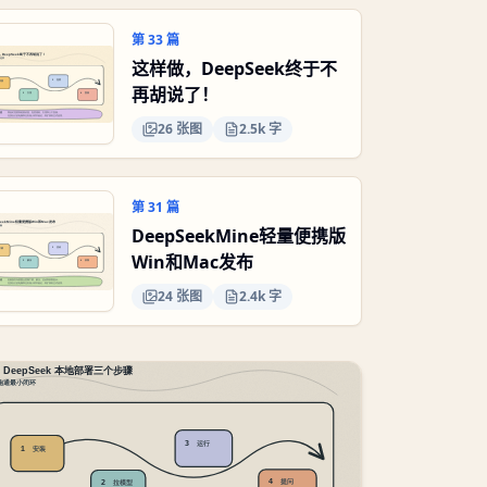
第
33
篇
这样做，DeepSeek终于不
再胡说了！
26
张图
2.5k 字
第
31
篇
DeepSeekMine轻量便携版
Win和Mac发布
24
张图
2.4k 字