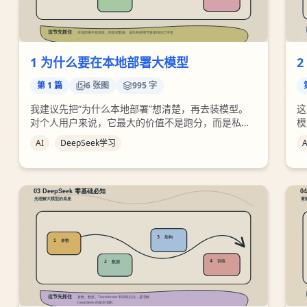
1 为什么要在本地部署大模型
2
第
1
篇
6
张图
995 字
我建议先把“为什么本地部署”想清楚，再去装模型。
这
对个人用户来说，它最大的价值不是跑分，而是私密
模
资料不用上传、网络差的时候还能用、失败时能看到
d
AI
DeepSeek学习
A
日志。只要你准备拿它处理真实文件，这几个好处就
后
比单纯追求满血模型更实际。