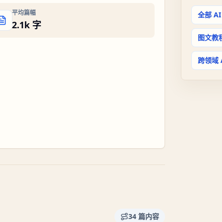
平均篇幅
全部 A
2.1k 字
图文教
-
跨领域 
34
篇内容