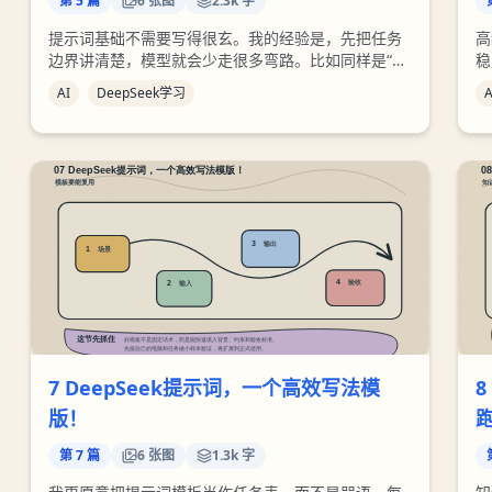
第
5
篇
6
张图
2.3k 字
提示词基础不需要写得很玄。我的经验是，先把任务
高
边界讲清楚，模型就会少走很多弯路。比如同样是“写
稳
Python”，说明输入数据、输出格式、依赖库和异常处
会
AI
DeepSeek学习
A
理，比堆很多形容词更有效。
检
7 DeepSeek提示词，一个高效写法模
8
版！
第
7
篇
6
张图
1.3k 字