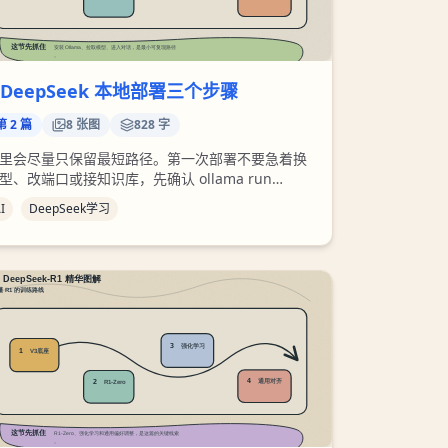
 DeepSeek 本地部署三个步骤
第
2
篇
8
张图
828 字
里会尽量只保留最短路径。第一次部署不要急着换
型、改端口或接知识库，先确认 ollama run
eepseek-r1:1.5b 能正常回答。这个闭环跑通以后，
I
DeepSeek学习
面所有扩展才有比较基准。