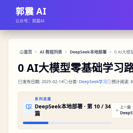
郭震 AI
公众号：郭震AI
首页
AI 教程列表
DeepSeek本地部署
0 AI大
0 AI大模型零基础学习
发布日期
:
2025-02-14
分类
:
DeepSeek学习
预计阅读
:
8
系列进度
DeepSeek本地部署
· 第
10
/
34
上一篇
篇