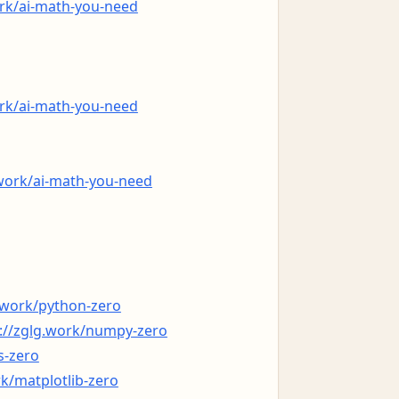
ork/ai-math-you-need
ork/ai-math-you-need
.work/ai-math-you-need
g.work/python-zero
://zglg.work/numpy-zero
s-zero
rk/matplotlib-zero