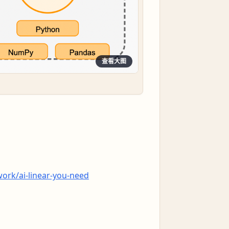
查看大图
work/ai-linear-you-need