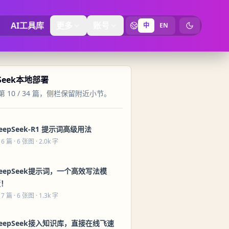
AI工具库
更多
账号
中
EN
切换为暗黑
pSeek本地部署
 10 / 34 篇，侧栏保留附近小节。
eepSeek-R1 提示词高级用法
 6 篇
· 6 张图 · 2.0k 字
eepSeek提示词，一个高效写法模
版！
 7 篇
· 6 张图 · 1.3k 字
eepSeek接入知识库，直接在线飞速