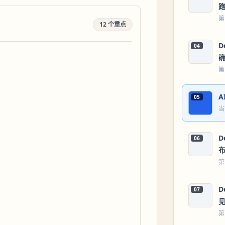
第
12 个重点
D
04
第
05
当
D
06
第
D
07
第