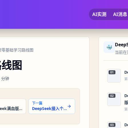
AI实测
AI消息
Dee
🐳
模型零基础学习路线图
当前在第
路线图
D
01
分钟
第
D
02
下一篇
DeepSeek满血版，直接在线飞速跑，确实可以封神了！
DeepSeek接入个人知识库安装包发布，没有网也能飞速跑
第
D
03