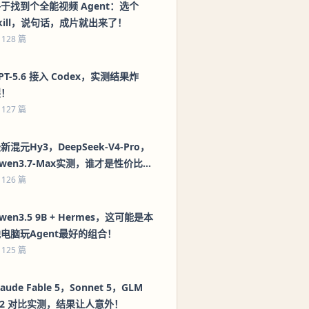
于找到个全能视频 Agent：选个
kill，说句话，成片就出来了！
 128 篇
PT-5.6 接入 Codex，实测结果炸
裂！
 127 篇
新混元Hy3，DeepSeek-V4-Pro，
wen3.7-Max实测，谁才是性价比之
王？
 126 篇
wen3.5 9B + Hermes，这可能是本
电脑玩Agent最好的组合！
 125 篇
laude Fable 5，Sonnet 5，GLM
.2 对比实测，结果让人意外！