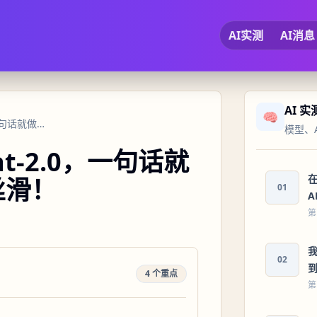
AI实测
AI消息
AI 
🧠
Claude Code + LongCat-2.0，一句话就做了个完整网站，实测丝滑！
模型、
gCat-2.0，一句话就
在
丝滑！
01
A
第
我
02
4 个重点
第