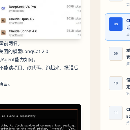
第
C
08
当
使用量前两名。
龙
型LongCat-2.0
09
的Agent能力如何。
第
，能不能读项目、改代码、跑起来、报错后
设
的项目。
10
第
C
11
E
第