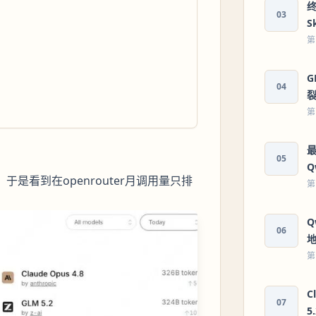
终
03
S
第
G
04
第
最
05
Q
于是看到在openrouter月调用量只排
第
Q
06
地
第
C
07
5