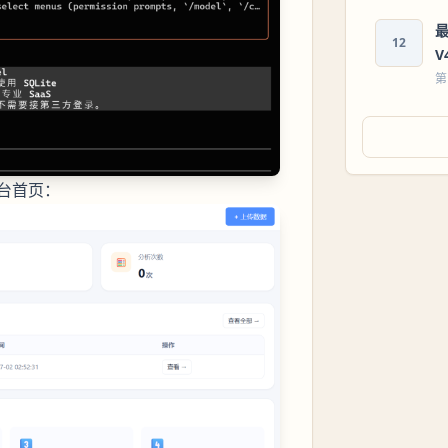
最
12
V
第
台首页：