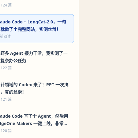
 124 篇
laude Code + LongCat-2.0，一句
话就做了个完整网站，实测丝滑！
前阅读
虾多 Agent 接力干活，我实测了一
套复杂办公任务
 122 篇
计领域的 Codex 来了！PPT 一次搞
定，真的丝滑！
 121 篇
laude Code 写了个 Agent，然后用
dgeOne Makers 一键上线，非常丝
滑！（附教程）
 120 篇