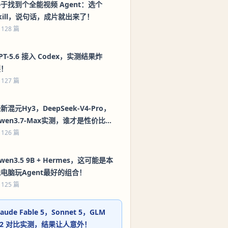
于找到个全能视频 Agent：选个
kill，说句话，成片就出来了！
 128 篇
PT-5.6 接入 Codex，实测结果炸
裂！
 127 篇
新混元Hy3，DeepSeek-V4-Pro，
wen3.7-Max实测，谁才是性价比之
王？
 126 篇
wen3.5 9B + Hermes，这可能是本
电脑玩Agent最好的组合！
 125 篇
laude Fable 5，Sonnet 5，GLM
.2 对比实测，结果让人意外！