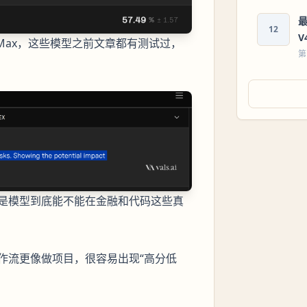
最
12
V
.7 Max，这些模型之前文章都有测试过，
第
是模型到底能不能在金融和代码这些真
作流更像做项目，很容易出现“高分低