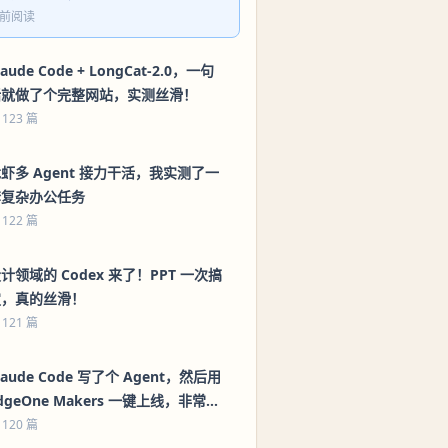
前阅读
laude Code + LongCat-2.0，一句
话就做了个完整网站，实测丝滑！
 123 篇
虾多 Agent 接力干活，我实测了一
套复杂办公任务
 122 篇
计领域的 Codex 来了！PPT 一次搞
定，真的丝滑！
 121 篇
laude Code 写了个 Agent，然后用
dgeOne Makers 一键上线，非常丝
滑！（附教程）
 120 篇