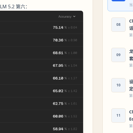
当
LM 5.2 第六：
C
08
第
龙
09
第
设
10
第
C
11
E
第