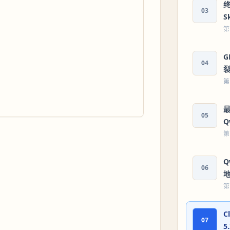
终
03
S
第
G
04
第
最
05
Q
第
Q
06
地
第
C
07
5