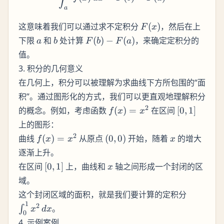
a
F(x)
这意味着我们可以通过求不定积分
(
)
，然后在上
F
x
a
b
F(b)
下限
和
处计算
(
)
−
(
)
，来确定定积分的
a
b
F
b
F
a
-
值。
F(a)
3. 积分的几何意义
在几何上，积分可以被理解为求曲线下方所包围的“面
积”。通过图形化的方式，我们可以更直观地理解积分
f(x)
[0,
2
的概念。例如，考虑函数
(
)
=
在区间
[
0
,
1
]
f
x
x
=
1]
上的图形：
x^2
f(x)
(0,
x
2
曲线
(
)
=
从原点
(
0
,
0
)
开始，随着
的增大
f
x
x
x
=
0)
逐渐上升。
x^2
[0,
x
在区间
[
0
,
1
]
上，曲线和
轴之间形成一个封闭的区
x
1]
域。
\int_0^1
这个封闭区域的面积，就是我们要计算的定积分
x^2 \,
1
2
。
∫
x
d
x
0
dx
4. 示例案例