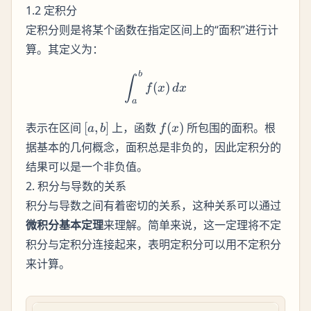
1.2 定积分
定积分则是将某个函数在指定区间上的“面积”进行计
算。其定义为：
b
\int_a^b f(x) \, dx
∫
(
)
f
x
d
x
a
[a,
f(x)
表示在区间
[
,
]
上，函数
(
)
所包围的面积。根
a
b
f
x
b]
据基本的几何概念，面积总是非负的，因此定积分的
结果可以是一个非负值。
2. 积分与导数的关系
积分与导数之间有着密切的关系，这种关系可以通过
微积分基本定理
来理解。简单来说，这一定理将不定
积分与定积分连接起来，表明定积分可以用不定积分
来计算。