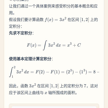
让我们通过一个具体案例来感受积分的基本概念和应
用。
f(x)
[1,
2
假设我们要计算函数
(
)
=
3
在区间
[
1
,
2
]
上的
f
x
x
=
2]
定积分：
3x^2
先求不定积分
：
F(x) = \int 3x^2 \, dx = 
∫
2
3
(
)
=
3
=
+
F
x
x
d
x
x
C
使用基本定理计算定积分
：
2
\int_1^2 3x^2 \, dx = F
∫
2
3
3
3
=
(
2
)
−
(
1
)
=
(
2
)
−
(
1
)
=
8
−
1
x
d
x
F
F
1
3x^2
[1,
7
2
因此，函数
3
在区间
[
1
,
2
]
上的定积分为
7
，这对
x
2]
x
应于该区间上曲线与
轴所围成的面积。
x