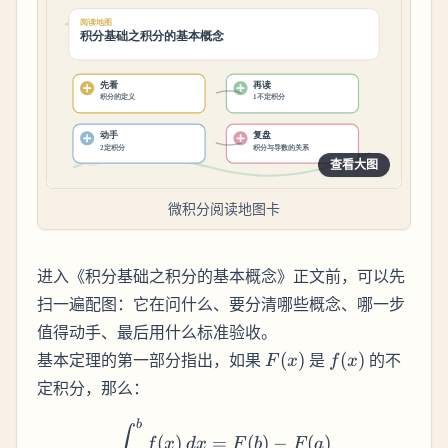
查看大图
微积分阅读地图卡
进入《积分基础之积分的基本概念》正文前，可以先
扫一遍配图：它在问什么、要分清哪些概念、哪一步
值得动手、最后用什么标准验收。
F(x)
f(x)
基本定理的第一部分指出，如果
(
)
是
(
)
的不
F
x
f
x
定积分，那么：
b
\int_a^b f(x) \, dx = F(b) 
∫
(
)
=
(
)
−
(
)
f
x
d
x
F
b
F
a