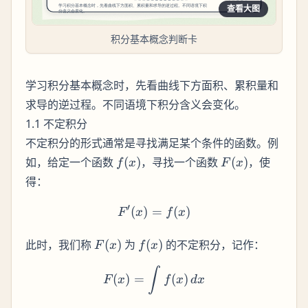
查看大图
积分基本概念判断卡
学习积分基本概念时，先看曲线下方面积、累积量和
求导的逆过程。不同语境下积分含义会变化。
1.1 不定积分
不定积分的形式通常是寻找满足某个条件的函数。例
f(x)
F(x)
如，给定一个函数
(
)
，寻找一个函数
(
)
，使
f
x
F
x
得：
′
(
)
=
F'(x) = f(x)
(
)
F
x
f
x
F(x)
f(x)
此时，我们称
(
)
为
(
)
的不定积分，记作：
F
x
f
x
F(x) = \int f(x) \, dx
∫
(
)
=
(
)
F
x
f
x
d
x