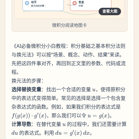
查看大图
微积分阅读地图卡
《AI必备微积分小白教程：积分基础之基本积分法则
与换元法》可以按“场景、概念、动作、结果”来读。
先把这四件事对齐，再回到正文里的参数、代码或流
程。
换元法的步骤：
u
选择替换变量
：找出一个合适的变量
，使得原积分
u
中的表达式变得简单。常见的选择是选择一个包含复
f(g(x))
杂表达式的函数。例如，如果我们积分的表达式是
\cdot
u =
′
(
(
))
⋅
(
)
，那么我们可以令
=
(
)
。
f
g
x
g
x
u
g
x
g'(x)
g(x)
u
计算导数
：在替代变量
的过程中，我们还需要计算
u
du
du
′
的表达式。利用
=
(
)
。
d
u
d
u
g
x
d
x
=