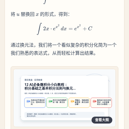
u
x
将
替换回
的形式，得到：
u
x
\int 2x \cdot e^{x^2} \, 
∫
2
2
x
x
2
⋅
=
+
x
e
d
x
e
C
通过换元法，我们将一个看似复杂的积分化简为一个
我们熟悉的表达式，从而轻松计算出结果。
查看大图