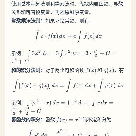
使用基本积分法则和换元法时，先找内层函数、导数
关系和可替换变量，再还原到原变量。
c
常数乘法法则
：如果
是常数，则有
c
\int c \cdot f(x) \, dx = c \
∫
∫
⋅
(
)
=
(
)
c
f
x
d
x
c
f
x
d
x
3
\int 3x^2
2
2
x
示例：
3
=
3
=
3
⋅
+
=
∫
∫
x
d
x
x
d
x
C
3
\, dx = 3
3
+
x
C
\int x^2 \,
f(x)
g(x)
和的积分法则
：对于两个可积函数
(
)
和
(
)
，有
f
x
g
x
dx = 3
\cdot
\int [f(x) + g(x)] \, dx = \
∫
∫
∫
[
(
)
+
(
)]
=
(
)
+
(
)
f
x
g
x
d
x
f
x
d
x
g
x
d
x
\frac{x^3}
{3} + C =
x^3 + C
\int (x^2
2
2
示例：
(
+
)
=
+
=
∫
∫
∫
x
x
d
x
x
d
x
x
d
x
+ x) \, dx
3
2
x
x
+
+
C
3
2
= \int x^2
f(x)
n
幂函数的积分
：函数
(
)
=
的不定积分为
f
x
x
\, dx +
=
\int x \,
+
1
n
\int x^n \, dx = \frac{x^
x
x^n
n
=
+
,
(

=
−
1
)
x
d
x
C
n