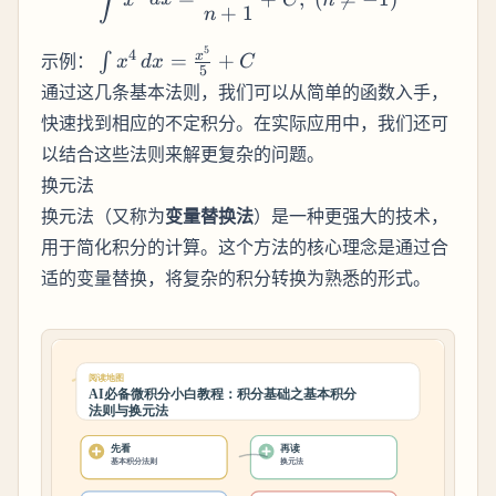
∫
dx =
+
1
n
\frac{x^3}
{3} +
5
\int x^4 \,
4
x
示例：
=
+
∫
x
d
x
C
5
\frac{x^2}
dx =
通过这几条基本法则，我们可以从简单的函数入手，
{2} + C
\frac{x^5}
快速找到相应的不定积分。在实际应用中，我们还可
{5} + C
以结合这些法则来解更复杂的问题。
换元法
换元法（又称为
变量替换法
）是一种更强大的技术，
用于简化积分的计算。这个方法的核心理念是通过合
适的变量替换，将复杂的积分转换为熟悉的形式。