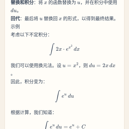
x
u
du
替换和积分
：将
的函数替换为
，并在积分中使用
x
u
g'(x)
。
d
u
\,
u
x
回代
：最后将
替换回
的形式，以得到最终结果。
u
x
dx
示例
考虑以下不定积分：
\int 2x \cdot e^{x^2} \, d
∫
2
x
2
⋅
x
e
d
x
u
du
2
我们可以使用换元法。设
=
，则
=
2
u
x
d
u
x
d
x
=
=
。
x^2
2x
因此，积分变为：
\,
dx
\int e^{u} \, du
∫
u
e
d
u
根据计算，我们知道：
\int e^{u} \, du = e^u + 
∫
u
u
=
+
e
d
u
e
C