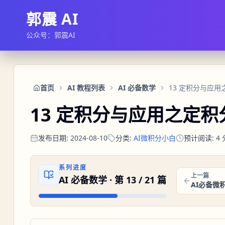
郭震 AI
公众号：郭震AI
首页
AI 教程列表
AI 必备数学
13 定积分与应
13 定积分与应用之定
发布日期
:
2024-08-10
分类
:
AI微积分小白
预计阅读
:
4
系列进度
上一篇
AI 必备数学
· 第
13
/
21
篇