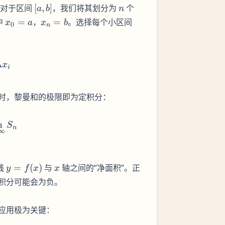
[a,
n
）。对于区间
[
,
]
，我们将其划分为
个
a
b
n
b]
x_0
x_n
[x_{i-
中
=
，
=
。选择每个小区间
x
a
x
b
0
n
= a
= b
1},
x_i]
\sum_{i=1}^{n} f(c_i) \Delta x_i
Δ
x
i
时，黎曼和的极限即为定积分：
^b f(x) \, dx = \lim_{n \to \infty} S_n
m
S
n
∞
y =
x
线
=
(
)
与
轴之间的“净面积”。正
y
f
x
x
f(x)
积分可能会为负。
应用极为关键：