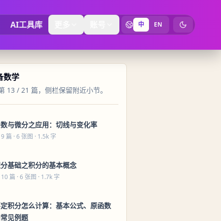
AI工具库
更多
账号
中
EN
切换为暗黑
必备数学
 13 / 21 篇，侧栏保留附近小节。
导数与微分之应用：切线与变化率
 9 篇
· 6 张图 · 1.5k 字
积分基础之积分的基本概念
 10 篇
· 6 张图 · 1.7k 字
不定积分怎么计算：基本公式、原函数
和常见例题