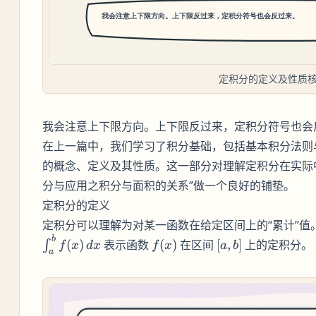
定积分的定义及性质
我会注意上下限方向。上下限反过来，定积分符号也会
在上一篇中，我们学习了积分基础，包括基本积分法则
的概念、定义及其性质。这一部分对理解定积分在实际
分与应用之积分与面积的关系”做一个良好的铺垫。
定积分的定义
定积分可以理解为对某一函数在给定区间上的“累计”
b
f(x)
[a,
(
)
表示函数
(
)
在区间
[
,
]
上的定积分。
∫
f
x
d
x
f
x
a
b
a
b]