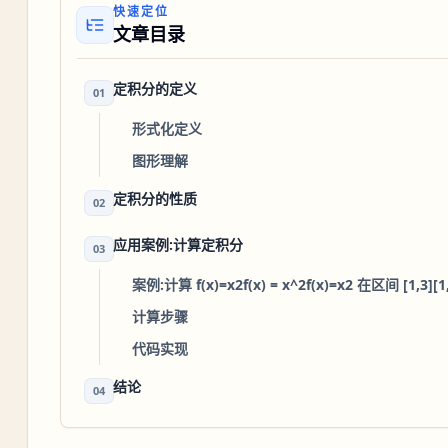
快速定位
文章目录
定积分的定义
01
形式化定义
图形理解
定积分的性质
02
应用案例:计算定积分
03
案例:计算 f(x)=x2f(x) = x^2f(x)=x2 在区间 [1,3][
计算步骤
代码实现
结论
04