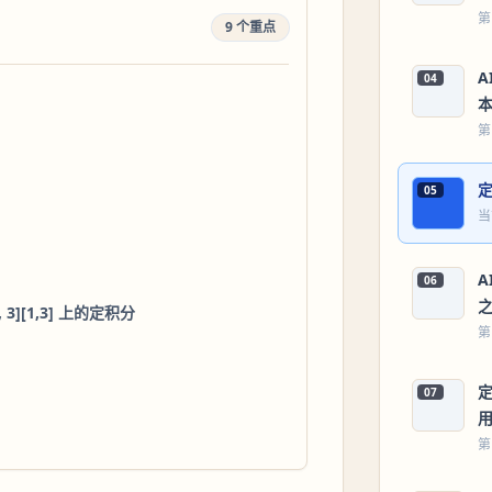
第
9 个重点
04
第
05
当
06
1, 3][1,3] 上的定积分
第
07
第