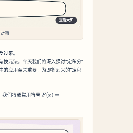
查看大图
核对图
反过来。
与换元法。今天我们将深入探讨“定积分”
中的应用至关重要，为即将到来的“定积
F(x)=\int_a^b
值。我们将通常用符号
(
)
=
F
x
f(x) \, dx