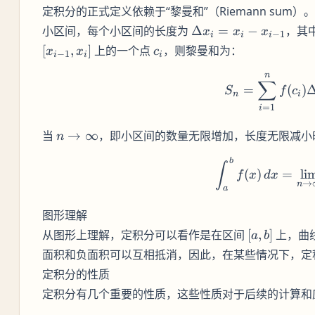
定积分的正式定义依赖于“黎曼和”（Riemann sum
\Delta
小区间，每个小区间的长度为
Δ
=
−
，其
x
x
x
−
1
i
i
i
x_i =
c_i
[
,
]
上的一个点
，则黎曼和为：
x
x
c
−
1
i
i
i
x_{i}
- x_{i-
n
S_n = 
∑
=
(
)
S
f
c
1}
n
i
=
1
i
n \to
当
→
∞
，即小区间的数量无限增加，长度无限减小
n
\infty
b
\int_a
∫
(
)
=
li
f
x
d
x
→
n
a
图形理解
[a,
从图形上理解，定积分可以看作是在区间
[
,
]
上，曲
a
b
b]
面积和负面积可以互相抵消，因此，在某些情况下，定
定积分的性质
定积分有几个重要的性质，这些性质对于后续的计算和