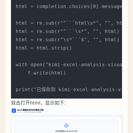
html = completion.choices[0].message.con
html = re.sub(r"^```html\s*", "", html)

html = re.sub(r"^```\s*", "", html)

html = re.sub(r"\s*```$", "", html)

html = html.strip()

with open("kimi-excel-analysis-visualize
    f.write(html)

双击打开html，显示如下：