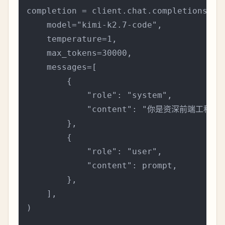
completion = client.chat.completions.cre
    model="kimi-k2.7-code",

    temperature=1,

    max_tokens=30000,

    messages=[

        {

            "role": "system",

            "content": "你是资深前端
        },

        {

            "role": "user",

            "content": prompt,

        },

    ],

)
