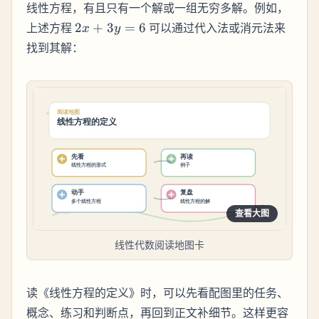
线性方程，有且只有一个解或一组无穷多解。例如，
2x
上述方程
2
+
3
=
6
可以通过代入法或消元法来
x
y
+
找到其解：
3y
=
6
查看大图
线性代数阅读地图卡
读《线性方程的定义》时，可以先看配图里的任务、
概念、练习和判断点，再回到正文补细节。这样更容