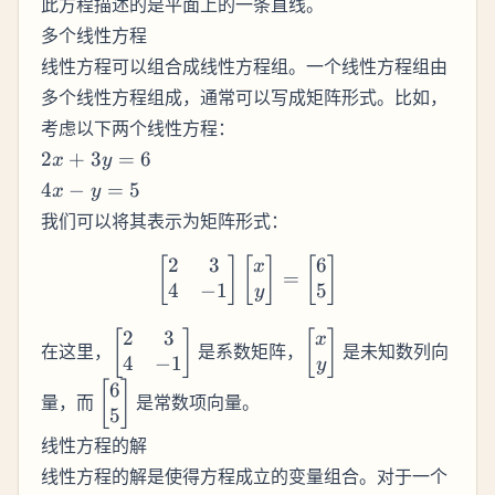
此方程描述的是平面上的一条直线。
多个线性方程
线性方程可以组合成线性方程组。一个线性方程组由
多个线性方程组成，通常可以写成矩阵形式。比如，
考虑以下两个线性方程：
2x
2
+
3
=
6
x
y
+
4x
4
−
=
5
x
y
3y
-
我们可以将其表示为矩阵形式：
=
y
6
=
2
3
6
\begin{bmatrix} 2 & 3 \\
[
]
[
]
[
]
x
=
5
4
−
1
5
y
2
3
\begin{bmatrix}
\begin{bmatrix}
[
]
[
]
x
在这里，
是系数矩阵，
是未知数列向
4
−
1
2 & 3 \\ 4 & -1
x \\ y
y
6
\end{bmatrix}
\end{bmatrix}
\begin{bmatrix}
[
]
量，而
是常数项向量。
5
6 \\ 5
\end{bmatrix}
线性方程的解
线性方程的解是使得方程成立的变量组合。对于一个