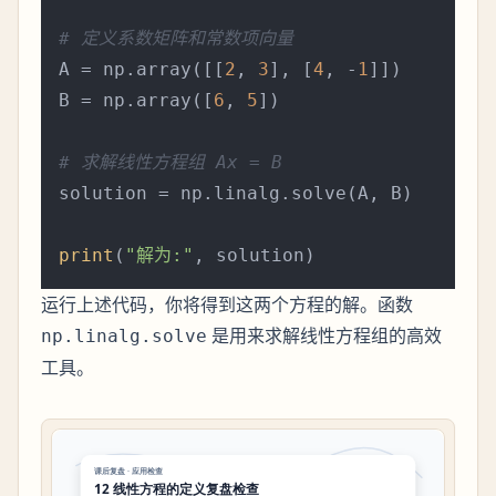
# 定义系数矩阵和常数项向量
A = np.array([[
2
, 
3
], [
4
, -
1
]])

B = np.array([
6
, 
5
])

# 求解线性方程组 Ax = B
solution = np.linalg.solve(A, B)

print
(
"解为:"
运行上述代码，你将得到这两个方程的解。函数
是用来求解线性方程组的高效
np.linalg.solve
工具。