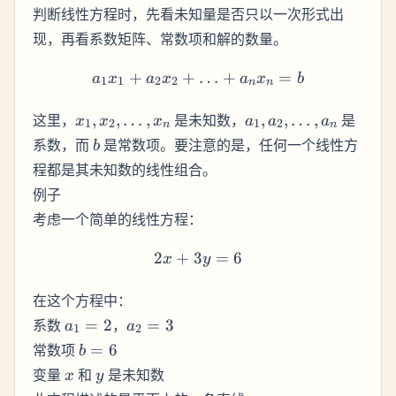
判断线性方程时，先看未知量是否只以一次形式出
现，再看系数矩阵、常数项和解的数量。
+
+
a_1 x_1 + a_2 x_2 + \ldot
…
+
=
a
x
a
x
a
x
b
1
1
2
2
n
n
x_1,
a_1,
这里，
,
,
…
,
是未知数，
,
,
…
,
是
x
x
x
a
a
a
1
2
1
2
n
n
x_2,
a_2,
b
系数，而
是常数项。要注意的是，任何一个线性方
b
\ldots,
\ldots,
程都是其未知数的线性组合。
x_n
a_n
例子
考虑一个简单的线性方程：
2
+
3
2x + 3y = 6
=
6
x
y
在这个方程中：
a_1
a_2
系数
=
2
，
=
3
a
a
1
2
= 2
= 3
b
常数项
=
6
b
=
x
y
变量
和
是未知数
x
y
6