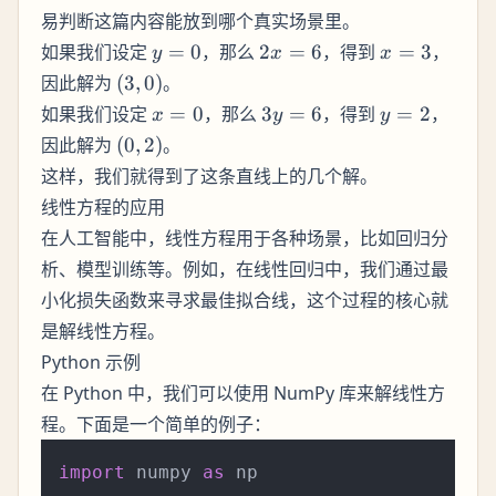
易判断这篇内容能放到哪个真实场景里。
y
2x
x
如果我们设定
=
0
，那么
2
=
6
，得到
=
3
，
y
x
x
=
=
=
(3,
因此解为
(
3
,
0
)
。
0
6
3
0)
x
3y
y
如果我们设定
=
0
，那么
3
=
6
，得到
=
2
，
x
y
y
=
=
=
(0,
因此解为
(
0
,
2
)
。
0
6
2
2)
这样，我们就得到了这条直线上的几个解。
线性方程的应用
在人工智能中，线性方程用于各种场景，比如回归分
析、模型训练等。例如，在线性回归中，我们通过最
小化损失函数来寻求最佳拟合线，这个过程的核心就
是解线性方程。
Python 示例
在 Python 中，我们可以使用 NumPy 库来解线性方
程。下面是一个简单的例子：
import
 numpy 
as
 np
