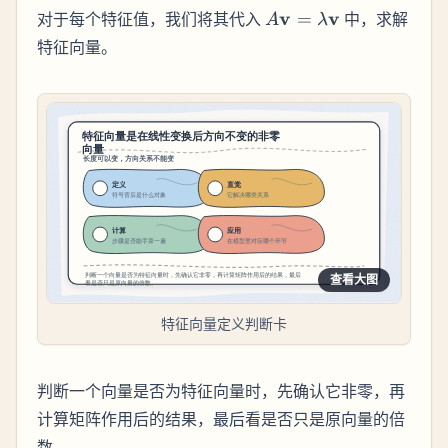
A
v
v
对于每个特征值，我们将其代入
=
中，求解
A
λ
\mathbf{v}
特征向量。
= \lambda
\mathbf{v}
查看大图
特征向量定义判断卡
判断一个向量是否为特征向量时，先确认它非零，再
计算矩阵作用后的结果，最后看是否只是原向量的倍
数。