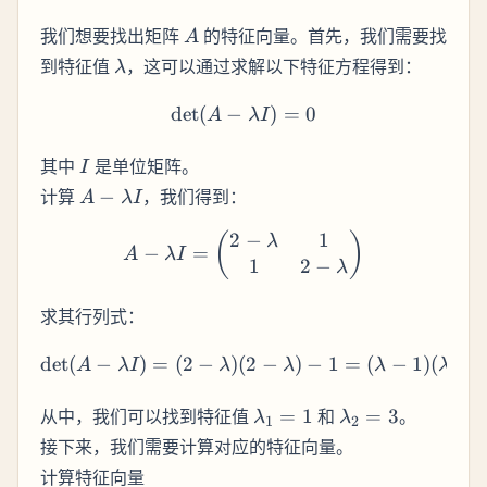
A
我们想要找出矩阵
的特征向量。首先，我们需要找
A
\lambda
到特征值
，这可以通过求解以下特征方程得到：
λ
det
(
−
\text{det}(A - \lambda I)
)
=
0
A
λ
I
I
其中
是单位矩阵。
I
A -
计算
−
，我们得到：
A
λ
I
\lambda
2
−
1
A - \lambda I = \begin{pm
(
)
I
λ
−
=
A
λ
I
1
2
−
λ
求其行列式：
det
(
−
)
=
(
2
−
)
(
2
−
\text{det}(A - \lambda 
)
−
1
=
(
−
1
)
(
−
3
A
λ
I
λ
λ
λ
λ
\lambda_1
\lambda_2
从中，我们可以找到特征值
=
1
和
=
3
。
λ
λ
1
2
= 1
= 3
接下来，我们需要计算对应的特征向量。
计算特征向量