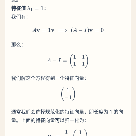
\lambda_1
特征值
=
1
：
λ
1
= 1
我们有：
v
v
A \mathbf{v} = 1 \mathbf
v
=
1
⟹
(
−
)
=
0
A
A
I
那么：
1
1
A - I = \begin{pmatrix} 1
(
)
−
=
A
I
1
1
我们解这个方程得到一个特征向量：
1
\begin{pmatrix} 1 \\ -1 
(
)
−
1
通常我们会选择规范化的特征向量，即长度为 1 的向
量。上面的特征向量可以归一化为：
1
1
\mathbf{v_1} = \frac{1}{
v
=