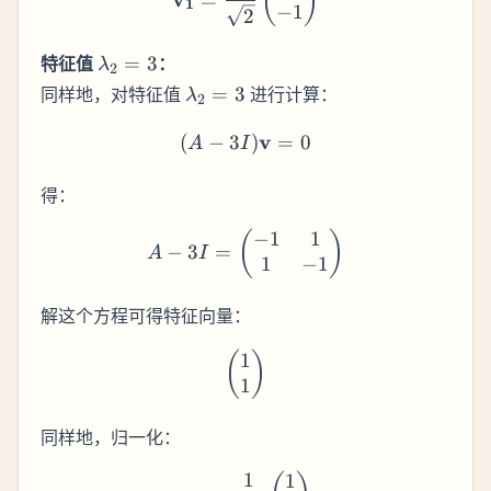
(
)
1
−
1
2
\lambda_2
特征值
=
3
：
λ
2
= 3
\lambda_2
同样地，对特征值
=
3
进行计算：
λ
2
= 3
(A - 3I) \mathbf{v} = 0
v
(
−
3
)
=
0
A
I
得：
−
1
1
A - 3I = \begin{pmatrix} 
(
)
−
3
=
A
I
1
−
1
解这个方程可得特征向量：
1
\begin{pmatrix} 1 \\ 1 \
(
)
1
同样地，归一化：
1
1
\mathbf{v_2} = \frac{1}{