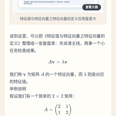
查看大图
特征值与特征向量之特征向量的定义应用复盘卡
读到这里，可以把《特征值与特征向量之特征向量的
定义》整理成一张复盘表：先说清主线，再拿一个小
任务检查结果。
v
A \mathbf{v} = \lambda
v
=
A
λ
\mathbf{v}
A
\lambda
v
我们称
为矩阵
的一个特征向量，而
则是对应
A
λ
的特征值。
举例说明
2\times2
假设我们有一个简单的
2
×
2
矩阵：
2
1
A = \begin{pmatrix} 2 & 
(
)
=
A
1
2