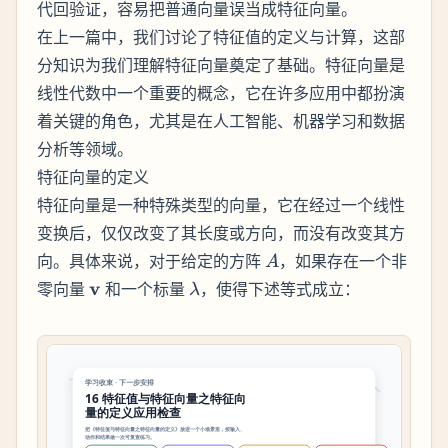
代回验证，容易把普通向量误当成特征向量。
在上一篇中，我们讨论了特征值的定义与计算，这部
分知识为我们理解特征向量奠定了基础。特征向量是
线性代数中一个重要的概念，它在许多应用中都扮演
着关键的角色，尤其是在人工智能、机器学习和数据
分析等领域。
特征向量的定义
特征向量是一种特殊类型的向量，它在经过一个线性
变换后，仅仅改变了其长度或方向，而没有改变其方
A
向。具体来说，对于给定的方阵
，如果存在一个非
A
\mathbf{v}
\lambda
v
零向量
和一个标量
，使得下述等式成立：
λ