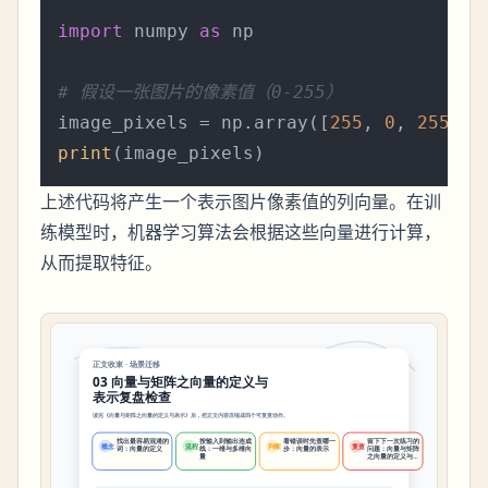
import
 numpy 
as
 np

# 假设一张图片的像素值（0-255）
image_pixels = np.array([
255
, 
0
, 
255
, 
1
print
上述代码将产生一个表示图片像素值的列向量。在训
练模型时，机器学习算法会根据这些向量进行计算，
从而提取特征。