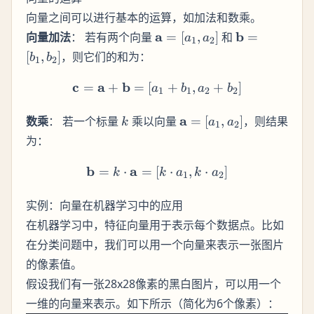
向量之间可以进行基本的运算，如加法和数乘。
\mathbf{a}
\mathbf{b}
a
b
向量加法
： 若有两个向量
=
[
,
]
和
=
a
a
1
2
= [a_1, a_2]
= [b_1, b_2]
[
,
]
，则它们的和为：
b
b
1
2
c
a
b
\mathbf{c} = \mathbf{a} 
=
+
=
[
+
,
+
]
a
b
a
b
1
1
2
2
k
\mathbf{a}
a
数乘
： 若一个标量
乘以向量
=
[
,
]
，则结果
k
a
a
1
2
= [a_1, a_2]
为：
b
a
\mathbf{b} = k \cdot \mat
=
⋅
=
[
⋅
,
⋅
]
k
k
a
k
a
1
2
实例：向量在机器学习中的应用
在机器学习中，特征向量用于表示每个数据点。比如
在分类问题中，我们可以用一个向量来表示一张图片
的像素值。
假设我们有一张28x28像素的黑白图片，可以用一个
一维的向量来表示。如下所示（简化为6个像素）：