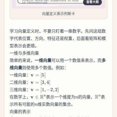
查看大图
向量定义表示判断卡
学习向量定义时，不要只盯着一串数字。先问这组数
字代表位置、方向、特征还是权重，后面看矩阵和模
型表示会更顺。
一维与多维向量
简单的来说，
一维向量
可以用一个数值来表示，而
多
维向量
则使用多个数值。例如：
\mathbf{v}
v
一维向量：
=
[
5
]
= [5]
\mathbf{v}
v
二维向量：
=
[
3
,
4
]
= [3, 4]
\mathbf{v}
v
三维向量：
=
[
1
,
−
2
,
2
]
= [1, -2, 2]
\mathbf{v}
n
\mathbb
R
R
v
n
n
在数学上，
∈
表示一个维度为
的向量，
表
n
\in
n
示所有可能的
维实数向量的集合。
n
\mathbb{R}^n
向量的表示