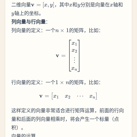
\mathbf{v}
x
y
x
y
v
二维向量
=
[
,
]
，其中
和
分别是向量在
轴和
x
y
x
y
x
= [x, y]
轴上的坐标。
y
列向量与行向量
：
n
列向量的定义：一个
×
1
的矩阵，比如：
n
\times
\mathbf{v} = \begin{bmat
1
x
1
x
2
v
=
⋮
x
n
1
行向量的定义：一个
1
×
的矩阵，比如：
n
\times
v
n
\mathbf{v} = \begin{bmat
⋯
=
[
]
x
x
x
1
2
n
这样定义的向量非常适合进行矩阵运算，前面的行向
量和后面的列向量相乘时，将会产生一个标量（点
积）。
向量的运算