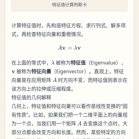
特征值计算判断卡
计算特征值时，先构造特征方程、求行列式、解多项
式，再检查特征向量和重根情况。
v
A\mathbf{v} = \lambda 
v
=
A
λ
\lambda
\mat
在上面的等式中，
被称为
特征值
（Eigenvalue），
λ
v
被称为
特征向量
（Eigenvector）。直观上，特征
A
向量是在应用矩阵
时方向不变，而特征值则表示在
A
该方向上的拉伸或压缩程度。
特征值的几何解释
几何上，特征值和特征向量可以看作是线性变换的“固
有性质”。比如，如果我们把一个二维平面上的向量视
A
为一个点，当我们用一个矩阵
去变换这个点时，大
A
部分点都会改变方向和长度。然而，某些特定的方向