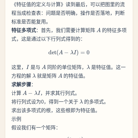
《特征值的定义与计算》读到最后，可以把图里的流
程当成检查表：问题是否明确，操作是否落地，判断
标准是否能复用。
A
特征多项式
：首先，我们需要计算矩阵
的特征多项
A
式，这是通过以下行列式得到的：
det
(
−
\text{det}(A - \lambda I)
)
=
0
A
λ
I
I
A
\lambda
这里，
是与
同阶的单位矩阵，
是特征值。这一
I
A
λ
\lambda
A
方程的解
就是矩阵
的特征值。
λ
A
求解步骤
：
A -
计算
−
，并求其行列式。
A
λ
I
\lambda
\lambda
将行列式设为0，得到一个关于
的多项式。
λ
I
求出该多项式的根，这些根即为特征值。
示例
假设我们有一个矩阵：