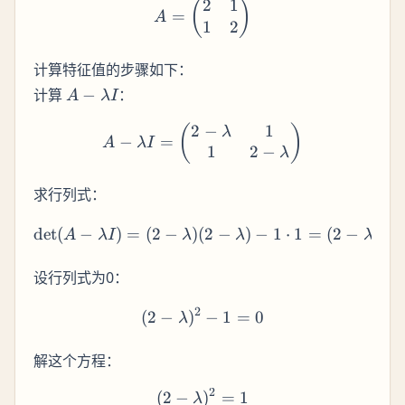
2
1
A = \begin{pmatrix} 2 & 
(
)
=
A
1
2
计算特征值的步骤如下：
A -
计算
−
：
A
λ
I
\lambda
2
−
1
A - \lambda I = \begin{pm
(
)
I
λ
−
=
A
λ
I
1
2
−
λ
求行列式：
2
det
(
−
)
=
(
2
−
)
(
2
−
\text{det}(A - \lambda 
)
−
1
⋅
1
=
(
2
−
)
−
A
λ
I
λ
λ
λ
设行列式为0：
2
(
2
−
)
(2 - \lambda)^2 - 1 = 0
−
1
=
0
λ
解这个方程：
2
(
2
−
(2 - \lambda)^2 = 1 \\ 2
)
=
1
λ