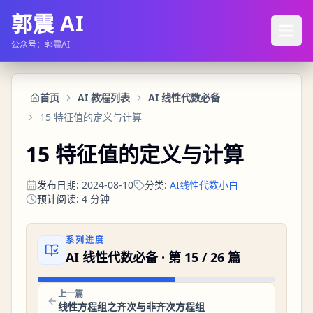
郭震 AI
公众号：郭震AI
首页
AI 教程列表
AI 线性代数必备
15 特征值的定义与计算
15 特征值的定义与计算
发布日期
:
2024-08-10
分类
:
AI线性代数小白
预计阅读
:
4
分钟
系列进度
AI 线性代数必备
· 第
15
/
26
篇
上一篇
线性方程组之齐次与非齐次方程组