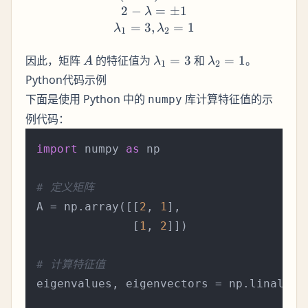
2
−
=
±
1
λ
=
3
,
=
1
λ
λ
1
2
A
\lambda_1
\lambda_2
因此，矩阵
的特征值为
=
3
和
=
1
。
A
λ
λ
1
2
= 3
= 1
Python代码示例
下面是使用 Python 中的
库计算特征值的示
numpy
例代码：
import
 numpy 
as
 np

# 定义矩阵
A = np.array([[
2
, 
1
],

              [
1
, 
2
]])

# 计算特征值
eigenvalues, eigenvectors = np.linalg.ei