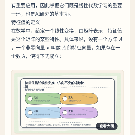
有重要应用，因此掌握它们既是线性代数学习的重要
一环，也是AI研究的基本功。
特征值的定义
在数学中，给定一个线性变换，由矩阵表示，特征值
A
是这个矩阵的某些特性。具体来说，设有一个方阵
A
\mathbf{v}
A
v
，一个非零向量
叫做
的特征向量，如果存在一
A
\lambda
个数
，使得下式成立：
λ
查看大图