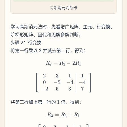
高斯消元判断卡
学习高斯消元法时，先看增广矩阵、主元、行变换、
阶梯形矩阵、回代和无解多解判断。
步骤 2：行变换
2
将第一行乘以
2
并减去第二行，得到：
=
R_2 = R_2 - 2R_1
−
2
R
R
R
2
2
1
2
3
1
1
\left[\begin{array}{ccc|c}
0
−
5
−
4
−
4
−
2
5
3
7
1
将第三行加上第一行的
1
倍，得到：
=
R_3 = R_3 + R_1
+
R
R
R
3
3
1