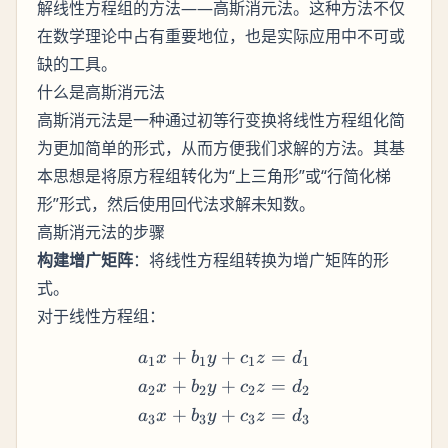
解线性方程组的方法——高斯消元法。这种方法不仅
在数学理论中占有重要地位，也是实际应用中不可或
缺的工具。
什么是高斯消元法
高斯消元法是一种通过初等行变换将线性方程组化简
为更加简单的形式，从而方便我们求解的方法。其基
本思想是将原方程组转化为“上三角形”或“行简化梯
形”形式，然后使用回代法求解未知数。
高斯消元法的步骤
构建增广矩阵
：将线性方程组转换为增广矩阵的形
式。
对于线性方程组：
+
+
=
\begin{align*} a_1x + b_
a
x
b
y
c
z
d
1
1
1
1
+
+
=
a
x
b
y
c
z
d
2
2
2
2
+
+
=
a
x
b
y
c
z
d
3
3
3
3