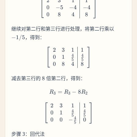
2
3
1
1
\left[\begin{array}{ccc|c}
0
−
5
−
4
−
4
0
8
4
8
-1/5
继续对第二行和第三行进行处理，将第二行乘以
−
1/5
，得到：
2
3
1
1
\left[\begin{array}{ccc|c}
4
4
0
1
5
5
0
8
4
8
8
减去第三行的
8
倍第二行，得到：
=
R_3 = R_3 - 8R_2
−
8
R
R
R
3
3
2
2
3
1
1
\left[\begin{array}{ccc|c
4
4
0
1
5
5
4
0
0
−
0
5
步骤 3：回代法