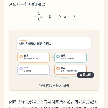
从最后一行开始回代：
4
-\frac{4}{5}z = 0 \implies
−
=
0
⟹
=
0
z
z
5
查看大图
线性代数阅读地图卡
阅读《线性方程组之高斯消元法》前，可以先用配图