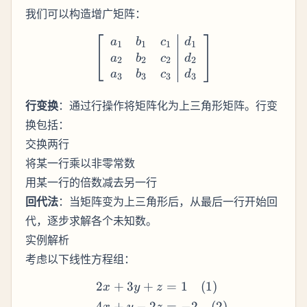
我们可以构造增广矩阵：
\left[\begin{array}{ccc|c
a
b
c
d
1
1
1
1
a
b
c
d
2
2
2
2
a
b
c
d
3
3
3
3
行变换
：通过行操作将矩阵化为上三角形矩阵。行变
换包括：
交换两行
将某一行乘以非零常数
用某一行的倍数减去另一行
回代法
：当矩阵变为上三角形后，从最后一行开始回
代，逐步求解各个未知数。
实例解析
考虑以下线性方程组：
2
+
3
+
=
1
(
1
)
\begin{align*} 2x + 3y + 
x
y
z
4
+
−
2
=
−
2
(
2
)