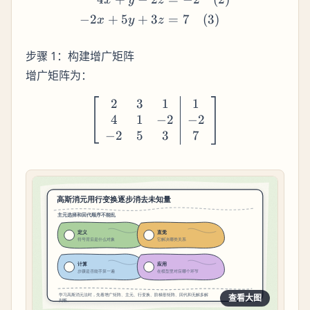
x
y
z
−
2
+
5
+
3
=
7
(
3
)
x
y
z
步骤 1：构建增广矩阵
增广矩阵为：
2
3
1
1
\left[\begin{array}{ccc|c}
4
1
−
2
−
2
−
2
5
3
7
查看大图