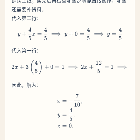
确认主线；读完后再检查哪些步骤能直接操作，哪些
还需要补资料。
代入第二行：
4
4
4
4
y + \frac{4}{5}z = \frac{
+
=
⟹
+
0
=
⟹
=
y
z
y
y
5
5
5
5
代入第一行：
4
12
2x + 3\l
(
)
2
+
3
+
0
=
1
⟹
2
+
=
1
⟹
2
x
x
x
5
5
因此，解为：
7
\begin{align*} x &= -\fra
=
−
,
x
10
4
=
,
y
5
=
0.
z